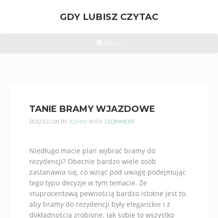
Skip
to
GDY LUBISZ CZYTAC
content
GDY
HEADER
MENU
MENU
LUBISZ
CZYTAC
TEN
BLOG
JEST
TANIE BRAMY WJAZDOWE
DLA
POSTED ON
BY
ADMIN
WITH
1 COMMENT
CIEBIE
Niedługo macie plan wybrać bramy do
rezydencji? Obecnie bardzo wiele osób
zastanawia się, co wziąć pod uwagę podejmując
tego typu decyzje w tym temacie. Ze
stuprocentową pewnością bardzo istotne jest to,
aby bramy do rezydencji były eleganckie i z
dokładnością zrobione. Jak sobie to wszystko